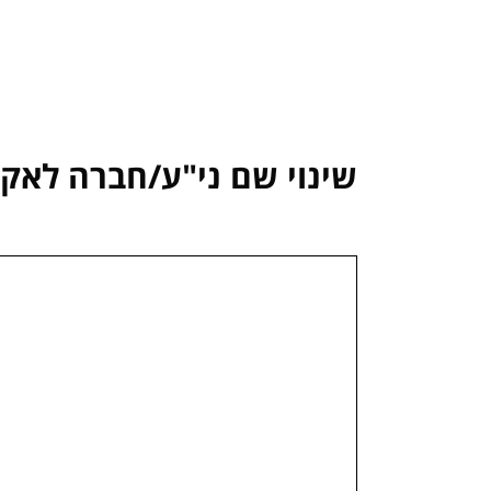
אודותינו
קשרי משקיעים
חברות בנות
פתר
שינוי שם ני"ע/חברה לאקסל,הח