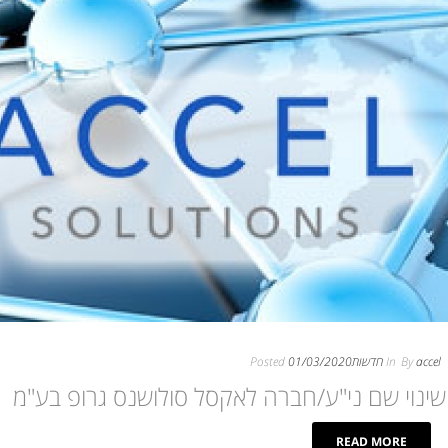
accel
By
In
חדשות
01/03/2020
Posted
שינוי שם ני"ע/חברה לאקסל סולושנס גרופ בע"מ‎
READ MORE